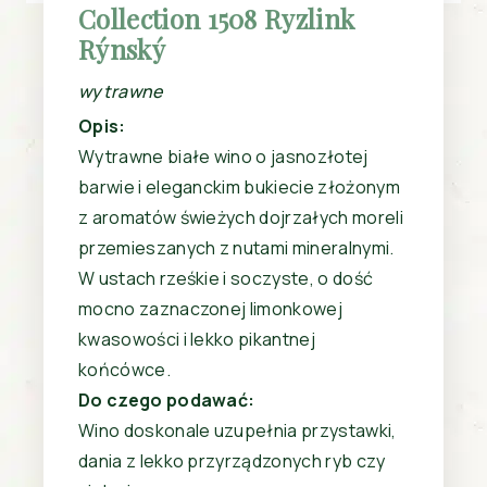
Collection 1508 Ryzlink
Rýnský
wytrawne
Opis:
Wytrawne białe wino o jasnozłotej
barwie i eleganckim bukiecie złożonym
z aromatów świeżych dojrzałych moreli
przemieszanych z nutami mineralnymi.
W ustach rześkie i soczyste, o dość
mocno zaznaczonej limonkowej
kwasowości i lekko pikantnej
końcówce.
Do czego podawać:
Wino doskonale uzupełnia przystawki,
dania z lekko przyrządzonych ryb czy