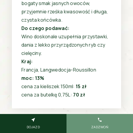
bogaty smak jasnych owoców,
przyjemnie rześka kwasowość i długa,
czysta końcówka.
Do czego podawać:
Wino doskonale uzupełnia przystawki,
dania z lekko przyrządzonych ryb czy
cielęciny.
Kraj:
Francja, Langwedocja-Roussillon
moc: 13%
cena za kieliszek 150ml:
15 zł
cena za butelkę 0,75L:
70 zł
DOJAZD
ZADZWOŃ