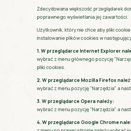
Zdecydowana większość przeglądarek domyś
poprawnego wyświetlania jej zawartości.
Użytkownik, który nie chce aby pliki coo
instalowanie plików cookies w następując
1. W przeglądarce Internet Explorer nal
wybrać z menu głównego pozycję "Narzęd
pliki cookies.
2. W przeglądarce Mozilla Firefox należ
wybrać z menu pozycję "Narzędzia" a nastę
3. W przeglądarce Opera należy:
wybrać z menu pozycję "Narzędzia" a nas
4. W przeglądarce Google Chrome nale
z menu po prawej stronie należy wybrać p