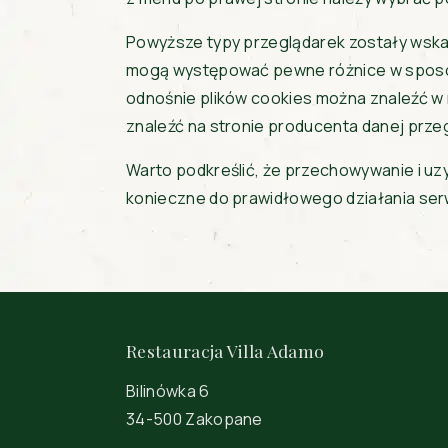
Powyższe typy przeglądarek zostały wsk
mogą występować pewne różnice w sposobie
odnośnie plików cookies można znaleźć w 
znaleźć na stronie producenta danej przeg
Warto podkreślić, że przechowywanie i u
konieczne do prawidłowego działania serw
Restauracja Villa Adamo
Bilinówka 6
34-500 Zakopane