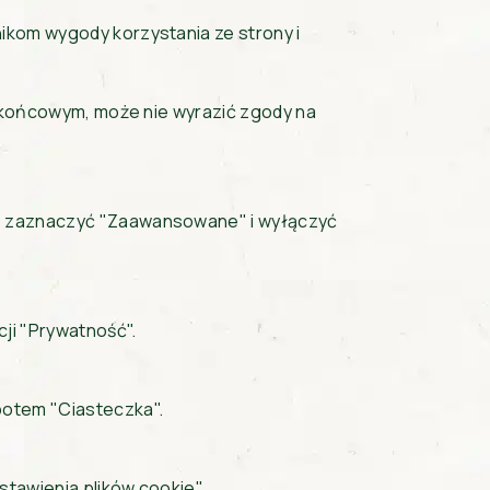
ikom wygody korzystania ze strony i
u końcowym, może nie wyrazić zgody na
ć" zaznaczyć "Zaawansowane" i wyłączyć
ji "Prywatność".
potem "Ciasteczka".
tawienia plików cookie".