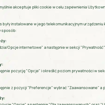
lnie akceptuje pliki cookie w celu zapewnienia Użytkown
kies były instalowane w jego telekomunikacyjnym urządzeni
y sposób:
eży:
zia/Opcje internetowe" a następnie w sekcji "Prywatnoś
y:
pnie pozycję "Opcje" i określić poziom prywatności w sekc
tępnie z pozycji "Preferencje" wybrać "Zaawansowane" a 
ży:
ozycję "Opcje" a następnie "Dla zaawansowanych" oraz "Us