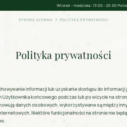
Wtorek - niedziela: 13:00 - 20:00 Pon
STRONA GŁÓWNA
POLITYKA PRYWATNOŚCI
Polityka prywatności
zechowywanie informacji lub uzyskanie dostępu do informacj
 Użytkownika końcowego podczas lub po wizycie na stron
echowują danych osobowych, wykorzystywane są między inn
ernetowych. Niektóre funkcjonalności na stronie nie będą 
es.