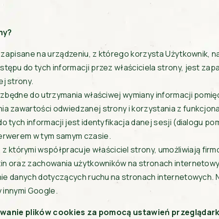
my?
ją zapisane na urządzeniu, z którego korzysta Użytkownik,
tępu do tych informacji przez właściciela strony, jest za
j strony.
niezbędne do utrzymania właściwej wymiany informacji pomi
a zawartości odwiedzanej strony i korzystania z funkcjona
 tych informacji jest identyfikacja danej sesji (dialogu 
serwerem w tym samym czasie.
, z którymi współpracuje właściciel strony, umożliwiają 
dzin oraz zachowania użytkowników na stronach internetow
nie danych dotyczących ruchu na stronach internetowych. N
y innymi Google.
owanie plików cookies za pomocą ustawień przeglądark