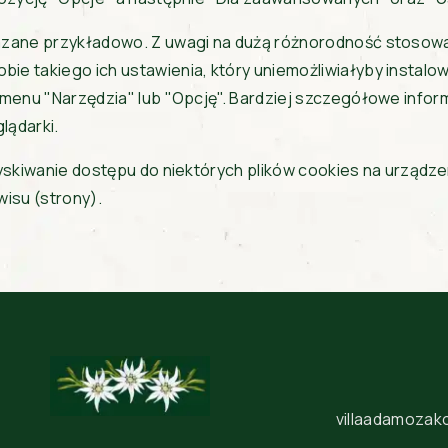
azane przykładowo. Z uwagi na dużą różnorodność stosow
 takiego ich ustawienia, który uniemożliwiałyby instalow
menu "Narzędzia" lub "Opcję". Bardziej szczegółowe infor
lądarki.
zyskiwanie dostępu do niektórych plików cookies na urząd
isu (strony).
villaadamoza